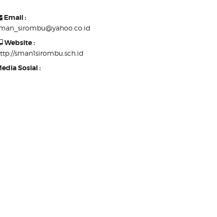
Email :
man_sirombu@yahoo.co.id
Website :
ttp://sman1sirombu.sch.id
edia Sosial :