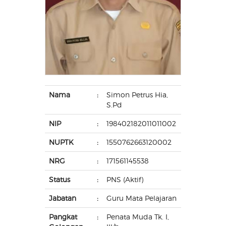
Nama
:
Simon Petrus Hia,
S.Pd
NIP
:
198402182011011002
NUPTK
:
1550762663120002
NRG
:
171561145538
Status
:
PNS (Aktif)
Jabatan
:
Guru Mata Pelajaran
Pangkat
:
Penata Muda Tk. I,