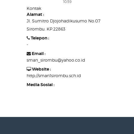
10:59
Kontak
Alamat :
Jl. Sumitro Djojohadikusumo No.07
Sirombu. KP.22863
Telepon :
-
Email :
sman_sirombu@yahoo.co.id
Website :
http://sman1sirombu.sch.id
Media Sosial :